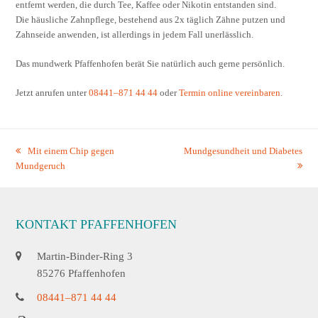
entfernt werden, die durch Tee, Kaffee oder Nikotin entstanden sind.
Die häusliche Zahnpflege, bestehend aus 2x täglich Zähne putzen und
Zahnseide anwenden, ist allerdings in jedem Fall unerlässlich.
Das mundwerk Pfaffenhofen berät Sie natürlich auch gerne persönlich.
Jetzt anrufen unter
08441–871 44 44
oder
Termin online vereinbaren
.
vorheriger
Mit einem Chip gegen
Nächster
Mundgesundheit und Diabetes
Mundgeruch
Beitrag:
Beitrag:
KONTAKT PFAFFENHOFEN
Martin-Binder-Ring 3
85276 Pfaffenhofen
08441–871 44 44