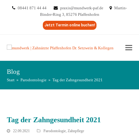
08441 871 44 44
praxis@mundwerk-paf.de
Martin-
Binder-Ring 3, 85276 Pfaffenhofen
Jetzt Termin online buchen!
Blog
Start
»
Parodontologie
»
Tag der Zahngesundheit 2021
Tag der Zahngesundheit 2021
22.09.2021
Parodontologie
,
Zahnpflege