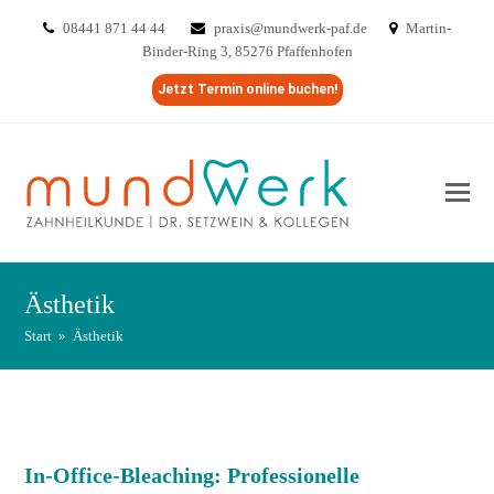
08441 871 44 44
praxis@mundwerk-paf.de
Martin-
Binder-Ring 3, 85276 Pfaffenhofen
Jetzt Termin online buchen!
Ästhetik
Start
»
Ästhetik
In-Office-Bleaching: Professionelle